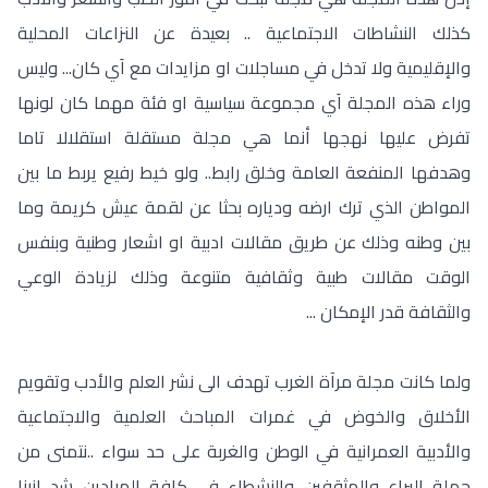
كذلك النشاطات الاجتماعية .. بعيدة عن النزاعات المحلية
والإقليمية ولا تدخل في مساجلات او مزايدات مع اَي كان... وليس
وراء هذه المجلة اَي مجموعة سياسية او فئة مهما كان لونها
تفرض عليها نهجها أنما هي مجلة مستقلة استقلالا تاما
وهدفها المنفعة العامة وخلق رابط.. ولو خيط رفيع يربط ما بين
المواطن الذي ترك ارضه ودياره بحثا عن لقمة عيش كريمة وما
بين وطنه وذلك عن طريق مقالات ادبية او اشعار وطنية وبنفس
الوقت مقالات طبية وثقافية متنوعة وذلك لزيادة الوعي
والثقافة قدر الإمكان ...
ولما كانت مجلة مرآة الغرب تهدف الى نشر العلم والأدب وتقويم
الأخلاق والخوض في غمرات المباحث العلمية والاجتماعية
والأدبية العمرانية في الوطن والغربة على حد سواء ..نتمنى من
حملة اليراع والمثقفين والنشطاء في كافة الميادين شد ازرنا